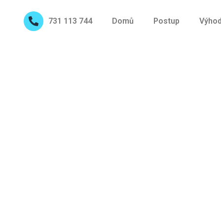
731 113 744
Domů
Postup
Výho