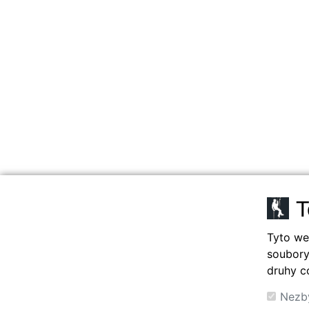
T
Tyto we
soubory
druhy c
Nezb