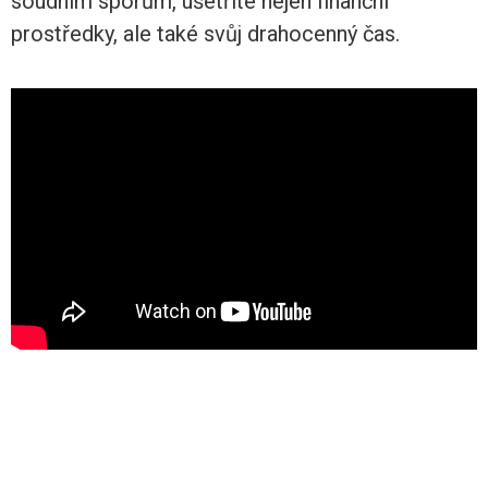
soudním sporům, ušetříte nejen finanční
prostředky, ale také svůj drahocenný čas.